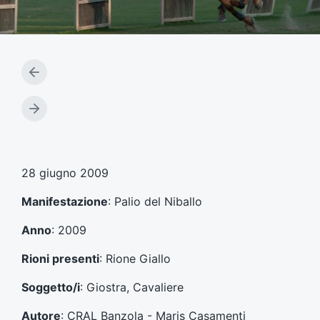
A
r
t
A
i
r
c
t
o
i
l
c
28 giugno 2009
o
o
p
l
Manifestazione
: Palio del Niballo
r
o
e
s
Anno
: 2009
c
u
e
c
Rioni presenti
: Rione Giallo
d
c
e
e
Soggetto/i
: Giostra, Cavaliere
n
s
t
s
Autore
: CRAL Banzola - Maris Casamenti