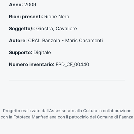
e
s
Anno
: 2009
c
u
e
c
Rioni presenti
: Rione Nero
d
c
e
e
Soggetto/i
: Giostra, Cavaliere
n
s
t
s
Autore
: CRAL Banzola - Maris Casamenti
e
i
:
v
Supporto
: Digitale
o
:
Numero inventario
: FPD_CF_00440
Progetto realizzato dall'Assessorato alla Cultura in collaborazione
con la
Fototeca Manfrediana
con il patrocinio del
Comune di Faenza