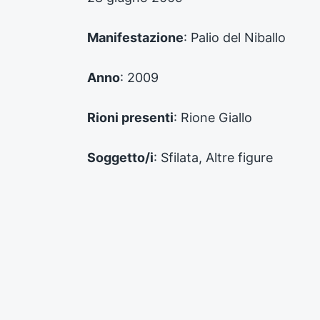
p
r
e
Manifestazione
: Palio del Niballo
c
e
d
Anno
: 2009
e
n
Rioni presenti
: Rione Giallo
t
e
:
Soggetto/i
: Sfilata, Altre figure
Autore
: CRAL Banzola - GM
Supporto
: Digitale
Numero inventario
: FPD_CF_00455