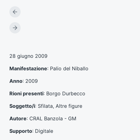
A
r
t
A
i
r
c
t
o
i
l
c
28 giugno 2009
o
o
p
l
Manifestazione
: Palio del Niballo
r
o
e
s
Anno
: 2009
c
u
e
c
Rioni presenti
: Borgo Durbecco
d
c
e
e
Soggetto/i
: Sfilata, Altre figure
n
s
t
s
Autore
: CRAL Banzola - GM
e
i
:
v
Supporto
: Digitale
o