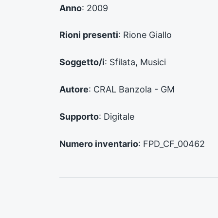
d
Anno
: 2009
e
n
Rioni presenti
: Rione Giallo
t
e
:
Soggetto/i
: Sfilata, Musici
Autore
: CRAL Banzola - GM
Supporto
: Digitale
Numero inventario
: FPD_CF_00462