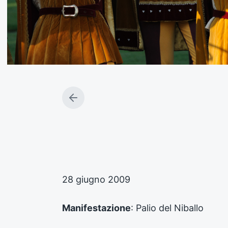
A
r
t
i
c
o
l
o
28 giugno 2009
p
r
e
Manifestazione
: Palio del Niballo
c
e