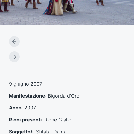
A
r
t
A
i
r
c
t
o
i
l
c
9 giugno 2007
o
o
p
l
Manifestazione
: Bigorda d'Oro
r
o
e
s
Anno
: 2007
c
u
e
c
Rioni presenti
: Rione Giallo
d
c
e
e
Soggetto/i
: Sfilata, Dama
n