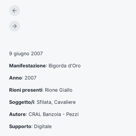
A
r
t
A
i
r
c
t
o
i
l
c
9 giugno 2007
o
o
p
l
Manifestazione
: Bigorda d'Oro
r
o
e
s
Anno
: 2007
c
u
e
c
Rioni presenti
: Rione Giallo
d
c
e
e
Soggetto/i
: Sfilata, Cavaliere
n
s
t
s
Autore
: CRAL Banzola - Pezzi
e
i
:
v
Supporto
: Digitale
o