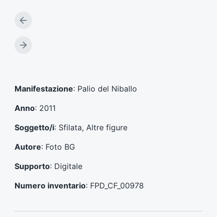
A
r
t
A
i
r
c
t
o
i
l
c
Manifestazione
: Palio del Niballo
o
o
p
l
Anno
: 2011
r
o
e
s
Soggetto/i
: Sfilata, Altre figure
c
u
e
c
Autore
: Foto BG
d
c
e
e
Supporto
: Digitale
n
s
t
s
Numero inventario
: FPD_CF_00978
e
i
:
v
o