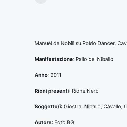
A
r
t
i
c
o
l
o
Manuel de Nobili su Poldo Dancer, Cav
p
r
e
Manifestazione
: Palio del Niballo
c
e
d
Anno
: 2011
e
n
Rioni presenti
: Rione Nero
t
e
:
Soggetto/i
: Giostra, Niballo, Cavallo, 
Autore
: Foto BG