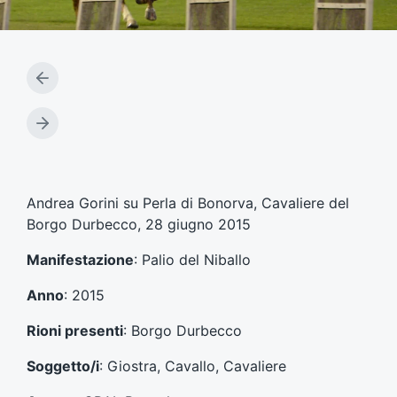
A
r
t
A
i
r
c
t
o
i
l
c
Andrea Gorini su Perla di Bonorva, Cavaliere del
o
o
Borgo Durbecco, 28 giugno 2015
p
l
r
o
Manifestazione
: Palio del Niballo
e
s
c
u
Anno
: 2015
e
c
d
c
Rioni presenti
: Borgo Durbecco
e
e
n
s
Soggetto/i
: Giostra, Cavallo, Cavaliere
t
s
e
i