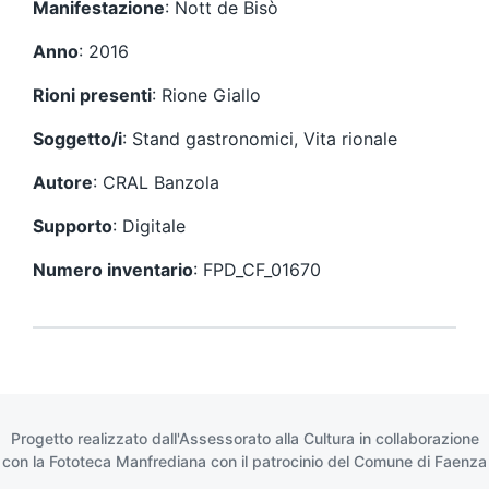
o
Manifestazione
: Nott de Bisò
e
s
c
u
Anno
: 2016
e
c
d
c
Rioni presenti
: Rione Giallo
e
e
n
s
Soggetto/i
: Stand gastronomici, Vita rionale
t
s
e
i
Autore
: CRAL Banzola
:
v
o
Supporto
: Digitale
:
Numero inventario
: FPD_CF_01670
Progetto realizzato dall'Assessorato alla Cultura in collaborazione
con la
Fototeca Manfrediana
con il patrocinio del
Comune di Faenza