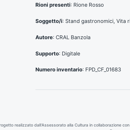
d
Rioni presenti
: Rione Rosso
e
n
Soggetto/i
: Stand gastronomici, Vita r
t
e
:
Autore
: CRAL Banzola
Supporto
: Digitale
Numero inventario
: FPD_CF_01683
rogetto realizzato dall'Assessorato alla Cultura in collaborazione con