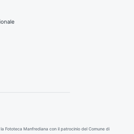
s
s
i
ionale
v
o
:
 la
Fototeca Manfrediana
con il patrocinio del
Comune di