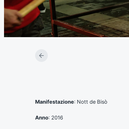
A
r
t
i
c
o
l
o
Manifestazione
: Nott de Bisò
p
r
e
Anno
: 2016
c
e