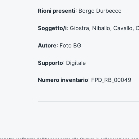
n
Rioni presenti
: Borgo Durbecco
t
e
:
Soggetto/i
: Giostra, Niballo, Cavallo, 
Autore
: Foto BG
Supporto
: Digitale
Numero inventario
: FPD_RB_00049