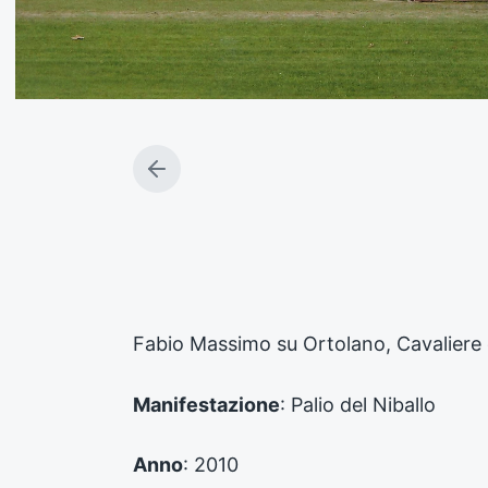
A
r
t
i
c
o
l
o
Fabio Massimo su Ortolano, Cavaliere
p
r
e
Manifestazione
: Palio del Niballo
c
e
d
Anno
: 2010
e