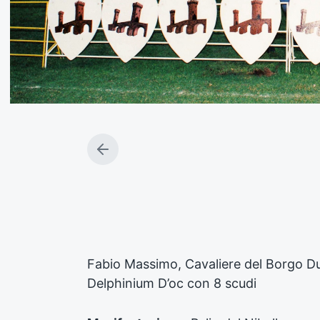
A
r
t
i
c
o
l
o
Fabio Massimo, Cavaliere del Borgo D
p
Delphinium D’oc con 8 scudi
r
e
c