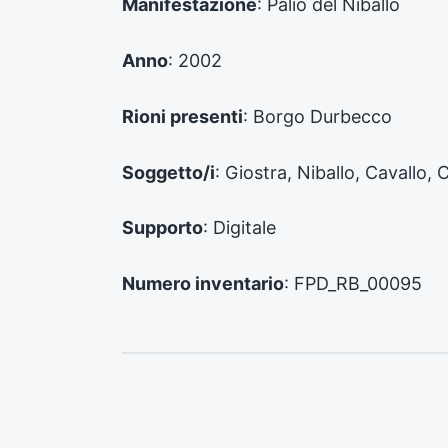
Manifestazione
: Palio del Niballo
e
d
e
Anno
: 2002
n
t
e
Rioni presenti
: Borgo Durbecco
:
Soggetto/i
: Giostra, Niballo, Cavallo, C
Supporto
: Digitale
Numero inventario
: FPD_RB_00095