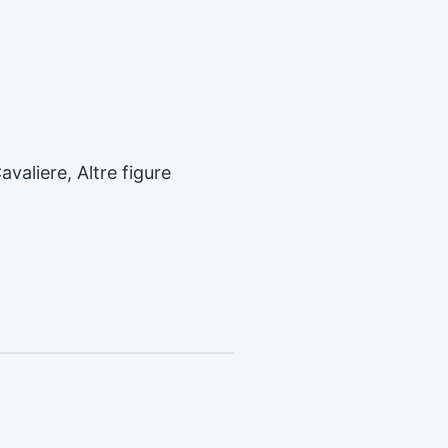
e
s
s
i
v
o
:
avaliere, Altre figure