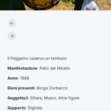
A
r
t
A
i
r
c
t
o
i
l
c
Il Paggetto osserva un tamburo
o
o
p
l
Manifestazione
: Palio del Niballo
r
o
e
s
Anno
: 1988
c
u
e
c
Rioni presenti
: Borgo Durbecco
d
c
e
e
Soggetto/i
: Sfilata, Musici, Altre figure
n
s
t
s
Supporto
: Digitale
e