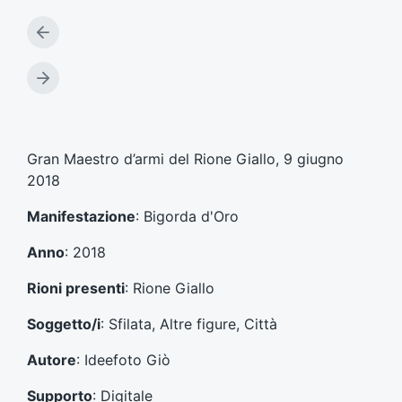
A
r
t
A
i
r
c
t
o
i
l
c
Gran Maestro d’armi del Rione Giallo, 9 giugno
o
o
2018
p
l
r
o
Manifestazione
: Bigorda d'Oro
e
s
c
u
Anno
: 2018
e
c
d
c
Rioni presenti
: Rione Giallo
e
e
n
s
Soggetto/i
: Sfilata, Altre figure, Città
t
s
e
i
Autore
: Ideefoto Giò
:
v
o
Supporto
: Digitale