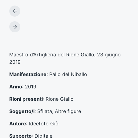
A
r
t
A
i
r
c
t
o
i
l
c
Maestro d’Artiglieria del Rione Giallo, 23 giugno
o
o
2019
p
l
r
o
Manifestazione
: Palio del Niballo
e
s
c
u
Anno
: 2019
e
c
d
c
Rioni presenti
: Rione Giallo
e
e
n
s
Soggetto/i
: Sfilata, Altre figure
t
s
e
i
Autore
: Ideefoto Giò
:
v
o
Supporto
: Digitale