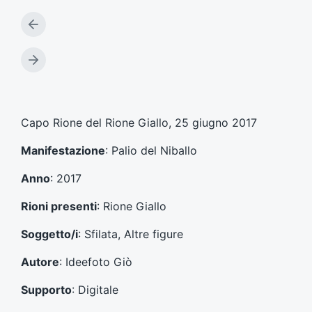
A
r
t
A
i
r
c
t
o
i
l
c
Capo Rione del Rione Giallo, 25 giugno 2017
o
o
p
l
Manifestazione
: Palio del Niballo
r
o
e
s
Anno
: 2017
c
u
e
c
Rioni presenti
: Rione Giallo
d
c
e
e
Soggetto/i
: Sfilata, Altre figure
n
s
t
s
Autore
: Ideefoto Giò
e
i
:
v
Supporto
: Digitale
o