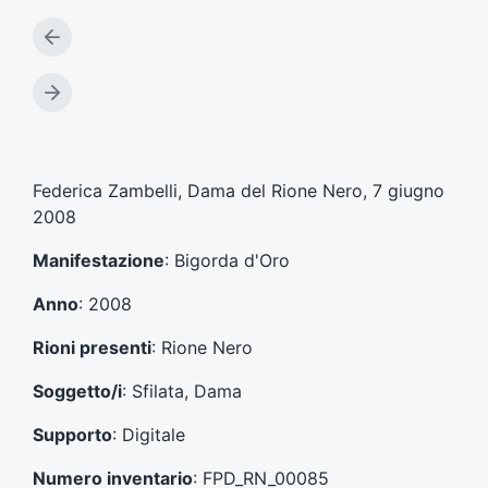
A
r
t
A
i
r
c
t
o
i
l
c
Federica Zambelli, Dama del Rione Nero, 7 giugno
o
o
2008
p
l
r
o
Manifestazione
: Bigorda d'Oro
e
s
c
u
Anno
: 2008
e
c
d
c
Rioni presenti
: Rione Nero
e
e
n
s
Soggetto/i
: Sfilata, Dama
t
s
e
i
Supporto
: Digitale
:
v
o
Numero inventario
: FPD_RN_00085