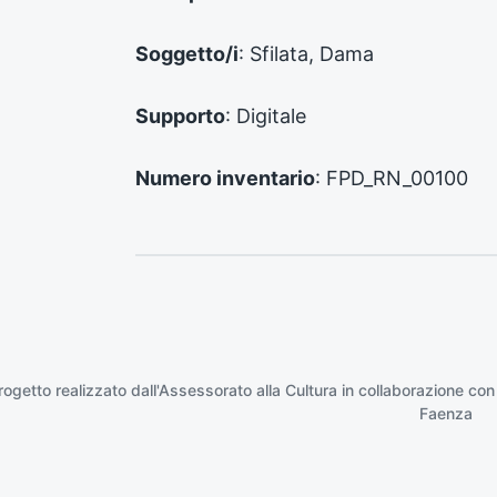
e
:
Soggetto/i
: Sfilata, Dama
Supporto
: Digitale
Numero inventario
: FPD_RN_00100
rogetto realizzato dall'Assessorato alla Cultura in collaborazione con
Faenza