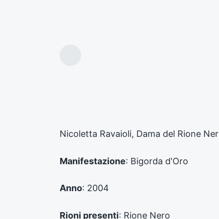
A
r
t
i
c
o
l
o
Nicoletta Ravaioli, Dama del Rione Ne
p
r
e
Manifestazione
: Bigorda d'Oro
c
e
d
Anno
: 2004
e
n
Rioni presenti
: Rione Nero
t