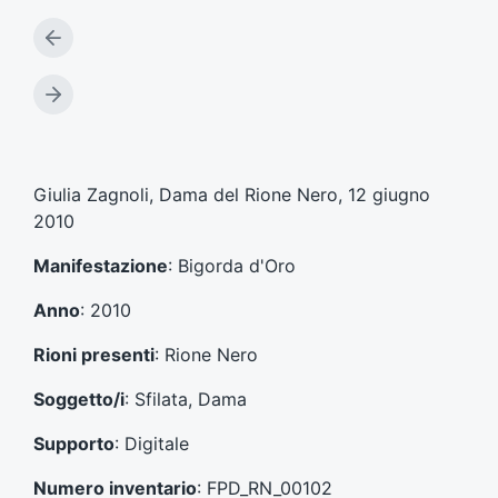
A
r
t
A
i
r
c
t
o
i
l
c
Giulia Zagnoli, Dama del Rione Nero, 12 giugno
o
o
2010
p
l
r
o
Manifestazione
: Bigorda d'Oro
e
s
c
u
Anno
: 2010
e
c
d
c
Rioni presenti
: Rione Nero
e
e
n
s
Soggetto/i
: Sfilata, Dama
t
s
e
i
Supporto
: Digitale
:
v
o
Numero inventario
: FPD_RN_00102