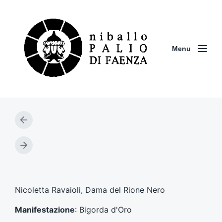
Menu
A
r
t
A
i
r
c
t
o
i
l
c
Nicoletta Ravaioli, Dama del Rione Nero
o
o
p
l
Manifestazione
: Bigorda d'Oro
r
o