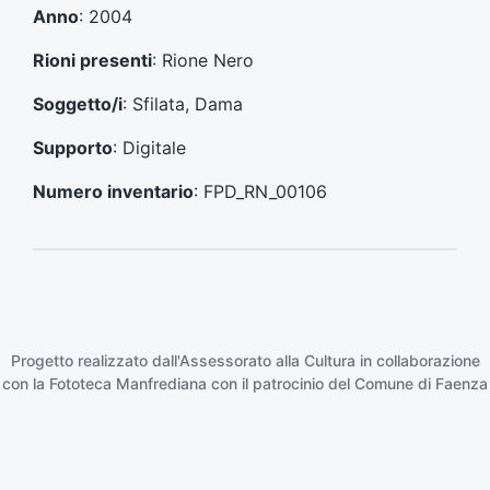
e
s
Anno
: 2004
c
u
e
c
Rioni presenti
: Rione Nero
d
c
e
e
Soggetto/i
: Sfilata, Dama
n
s
t
s
Supporto
: Digitale
e
i
:
v
Numero inventario
: FPD_RN_00106
o
:
Progetto realizzato dall'Assessorato alla Cultura in collaborazione
con la
Fototeca Manfrediana
con il patrocinio del
Comune di Faenza