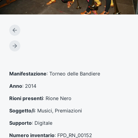
A
r
t
A
i
r
c
t
o
i
l
c
Manifestazione
: Torneo delle Bandiere
o
o
p
l
Anno
: 2014
r
o
e
s
Rioni presenti
: Rione Nero
c
u
e
c
Soggetto/i
: Musici, Premiazioni
d
c
e
e
Supporto
: Digitale
n
s
t
s
Numero inventario
: FPD_RN_00152
e