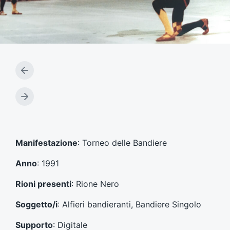
A
r
t
A
i
r
c
t
o
i
l
c
Manifestazione
: Torneo delle Bandiere
o
o
p
l
Anno
: 1991
r
o
e
s
Rioni presenti
: Rione Nero
c
u
e
c
Soggetto/i
: Alfieri bandieranti, Bandiere Singolo
d
c
e
e
Supporto
: Digitale
n