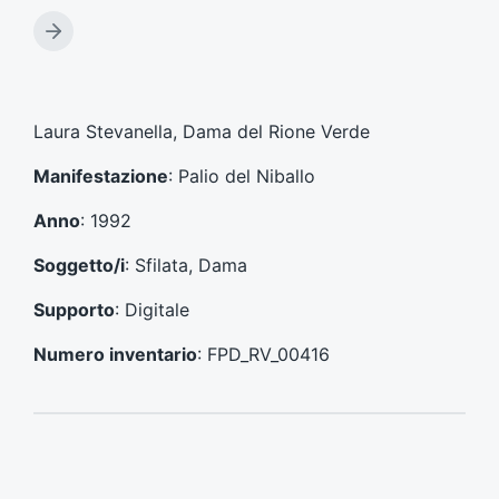
r
t
A
i
r
c
t
o
i
l
c
Laura Stevanella, Dama del Rione Verde
o
o
p
l
Manifestazione
: Palio del Niballo
r
o
e
s
Anno
: 1992
c
u
e
c
Soggetto/i
: Sfilata, Dama
d
c
e
e
Supporto
: Digitale
n
s
t
s
Numero inventario
: FPD_RV_00416
e
i
:
v
o
: