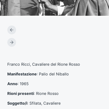
A
r
t
A
i
r
c
t
o
i
l
c
Franco Ricci, Cavaliere del Rione Rosso
o
o
p
l
Manifestazione
: Palio del Niballo
r
o
e
s
Anno
: 1965
c
u
e
c
Rioni presenti
: Rione Rosso
d
c
e
e
Soggetto/i
: Sfilata, Cavaliere
n
s