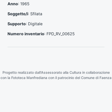
e
s
Anno
: 1965
c
u
e
c
Soggetto/i
: Sfilata
d
c
e
e
Supporto
: Digitale
n
s
t
s
Numero inventario
: FPD_RV_00625
e
i
:
v
o
:
Progetto realizzato dall'Assessorato alla Cultura in collaborazione
con la
Fototeca Manfrediana
con il patrocinio del
Comune di Faenza