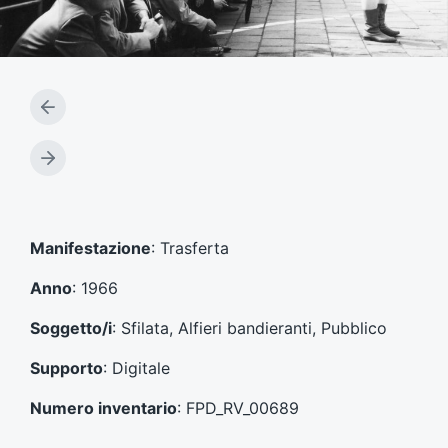
A
r
t
A
i
r
c
t
o
i
l
c
Manifestazione
: Trasferta
o
o
p
l
Anno
: 1966
r
o
e
s
Soggetto/i
: Sfilata, Alfieri bandieranti, Pubblico
c
u
e
c
Supporto
: Digitale
d
c
e
e
Numero inventario
: FPD_RV_00689
n
s
t
s