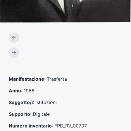
A
r
t
A
i
r
c
t
o
i
l
c
Manifestazione
: Trasferta
o
o
p
l
Anno
: 1966
r
o
e
s
Soggetto/i
: Istituzioni
c
u
e
c
Supporto
: Digitale
d
c
e
e
Numero inventario
: FPD_RV_00707
n