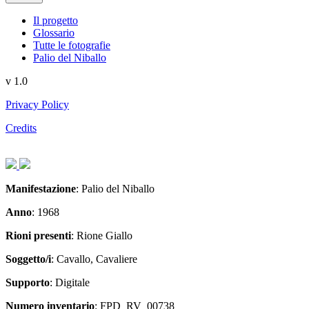
Il progetto
Glossario
Tutte le fotografie
Palio del Niballo
v 1.0
Privacy Policy
Credits
Articolo
Articolo
precedente:
successivo:
Manifestazione
: Palio del Niballo
Anno
: 1968
Rioni presenti
: Rione Giallo
Soggetto/i
: Cavallo, Cavaliere
Supporto
: Digitale
Numero inventario
: FPD_RV_00738