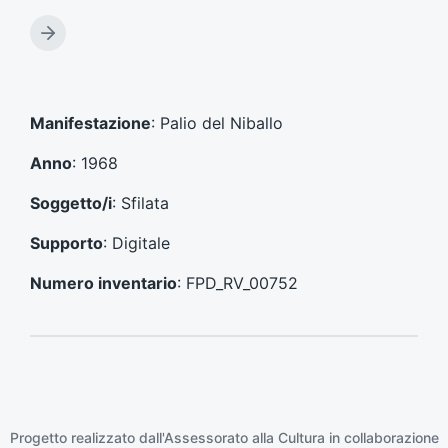
r
t
A
i
r
c
t
o
i
l
c
Manifestazione
: Palio del Niballo
o
o
p
l
Anno
: 1968
r
o
e
s
Soggetto/i
: Sfilata
c
u
e
c
Supporto
: Digitale
d
c
e
e
Numero inventario
: FPD_RV_00752
n
s
t
s
e
i
:
v
o
:
Progetto realizzato dall'Assessorato alla Cultura in collaborazione