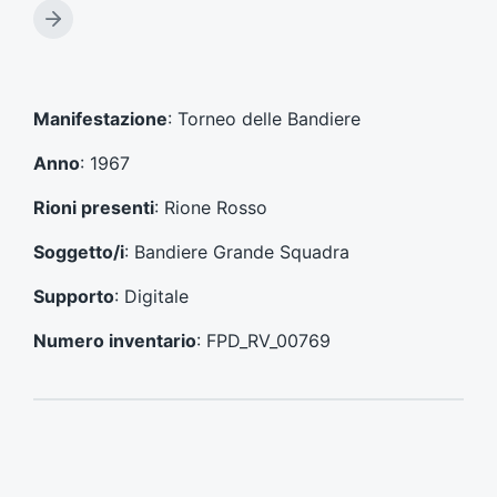
t
A
i
r
c
t
o
i
l
c
Manifestazione
: Torneo delle Bandiere
o
o
p
l
Anno
: 1967
r
o
e
s
Rioni presenti
: Rione Rosso
c
u
e
c
Soggetto/i
: Bandiere Grande Squadra
d
c
e
e
Supporto
: Digitale
n
s
t
s
Numero inventario
: FPD_RV_00769
e
i
:
v
o
: