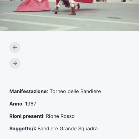
A
r
t
A
i
r
c
t
o
i
l
c
Manifestazione
: Torneo delle Bandiere
o
o
p
l
Anno
: 1967
r
o
e
s
Rioni presenti
: Rione Rosso
c
u
e
c
Soggetto/i
: Bandiere Grande Squadra
d
c
e