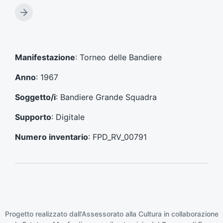
r
t
A
i
r
c
t
o
i
l
c
Manifestazione
: Torneo delle Bandiere
o
o
p
l
Anno
: 1967
r
o
e
s
Soggetto/i
: Bandiere Grande Squadra
c
u
e
c
Supporto
: Digitale
d
c
e
e
Numero inventario
: FPD_RV_00791
n
s
t
s
e
i
:
v
o
:
Progetto realizzato dall'Assessorato alla Cultura in collaborazione