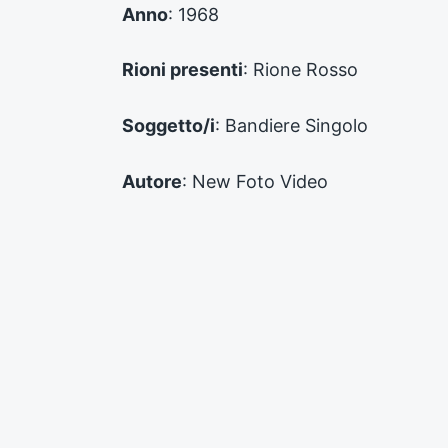
e
Anno
: 1968
c
e
d
Rioni presenti
: Rione Rosso
e
n
Soggetto/i
: Bandiere Singolo
t
e
:
Autore
: New Foto Video
Supporto
: Digitale
Numero inventario
: FPD_RV_00804