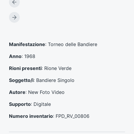
A
r
t
A
i
r
c
t
o
i
l
c
Manifestazione
: Torneo delle Bandiere
o
o
p
l
Anno
: 1968
r
o
e
s
Rioni presenti
: Rione Verde
c
u
e
c
Soggetto/i
: Bandiere Singolo
d
c
e
e
Autore
: New Foto Video
n
s
t
s
Supporto
: Digitale
e
i
:
v
Numero inventario
: FPD_RV_00806
o
: