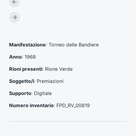
A
r
t
A
i
r
c
t
o
i
l
c
Manifestazione
: Torneo delle Bandiere
o
o
p
l
Anno
: 1968
r
o
e
s
Rioni presenti
: Rione Verde
c
u
e
c
Soggetto/i
: Premiazioni
d
c
e
e
Supporto
: Digitale
n
s
t
s
Numero inventario
: FPD_RV_00819
e
i
:
v
o
: