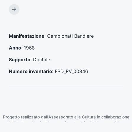
r
t
A
i
r
c
t
o
i
l
c
Manifestazione
: Campionati Bandiere
o
o
p
l
Anno
: 1968
r
o
e
s
Supporto
: Digitale
c
u
e
c
Numero inventario
: FPD_RV_00846
d
c
e
e
n
s
t
s
e
i
:
v
o
Progetto realizzato dall'Assessorato alla Cultura in collaborazione
:
con la
Fototeca Manfrediana
con il patrocinio del
Comune di Faenza