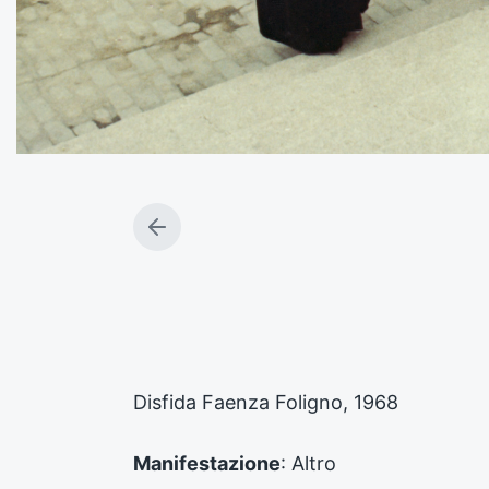
A
r
t
i
c
o
l
o
Disfida Faenza Foligno, 1968
p
r
e
Manifestazione
: Altro
c