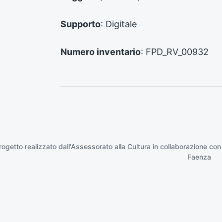
e
:
Supporto
: Digitale
Numero inventario
: FPD_RV_00932
rogetto realizzato dall'Assessorato alla Cultura in collaborazione con
Faenza