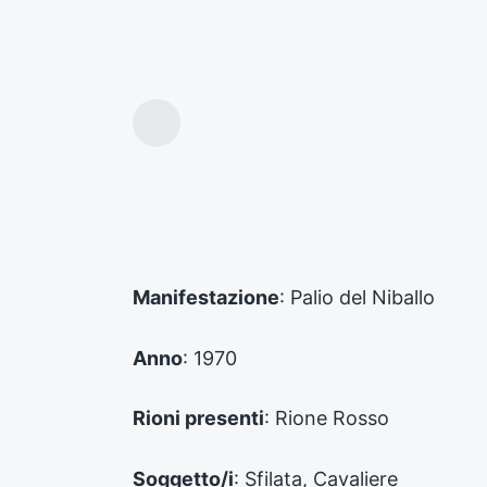
A
r
t
i
c
o
l
o
Manifestazione
: Palio del Niballo
p
r
e
Anno
: 1970
c
e
d
Rioni presenti
: Rione Rosso
e
n
Soggetto/i
: Sfilata, Cavaliere
t