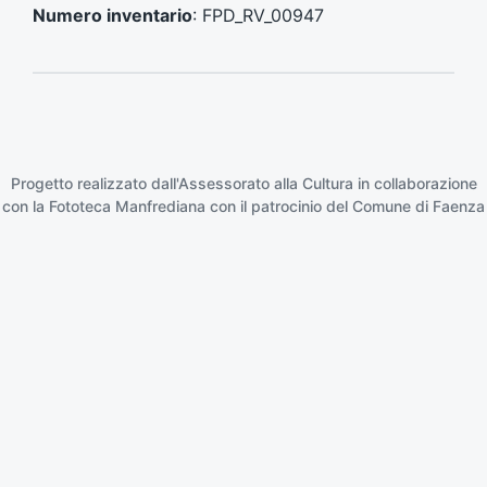
e
e
Numero inventario
: FPD_RV_00947
n
s
t
s
e
i
:
v
o
:
Progetto realizzato dall'Assessorato alla Cultura in collaborazione
con la
Fototeca Manfrediana
con il patrocinio del
Comune di Faenza