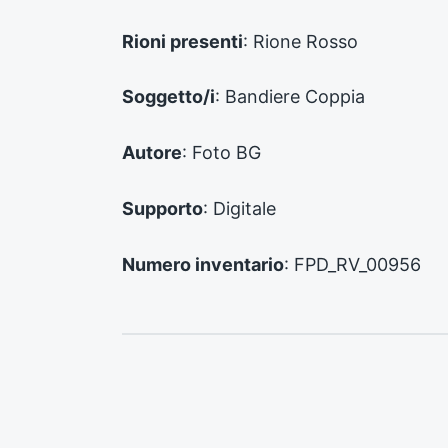
e
d
Rioni presenti
: Rione Rosso
e
n
Soggetto/i
: Bandiere Coppia
t
e
:
Autore
: Foto BG
Supporto
: Digitale
Numero inventario
: FPD_RV_00956