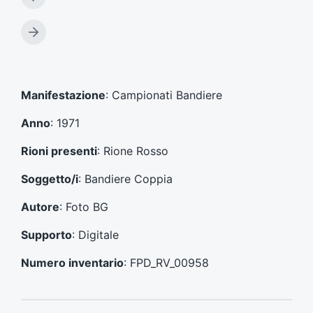
A
r
t
A
i
r
c
t
o
i
l
c
Manifestazione
: Campionati Bandiere
o
o
p
l
Anno
: 1971
r
o
e
s
Rioni presenti
: Rione Rosso
c
u
e
c
Soggetto/i
: Bandiere Coppia
d
c
e
e
Autore
: Foto BG
n
s
t
s
Supporto
: Digitale
e
i
:
v
Numero inventario
: FPD_RV_00958
o
: