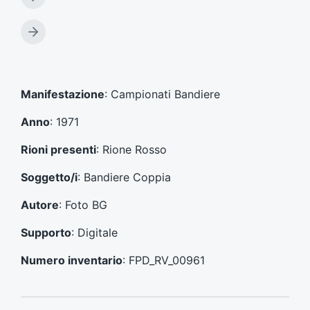
A
r
t
A
i
r
c
t
o
i
l
c
Manifestazione
: Campionati Bandiere
o
o
p
l
Anno
: 1971
r
o
e
s
Rioni presenti
: Rione Rosso
c
u
e
c
Soggetto/i
: Bandiere Coppia
d
c
e
e
Autore
: Foto BG
n
s
t
s
Supporto
: Digitale
e
i
:
v
Numero inventario
: FPD_RV_00961
o
: