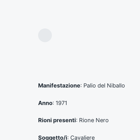
A
r
t
i
c
o
l
o
Manifestazione
: Palio del Niballo
p
r
e
Anno
: 1971
c
e
d
Rioni presenti
: Rione Nero
e
n
Soggetto/i
: Cavaliere
t