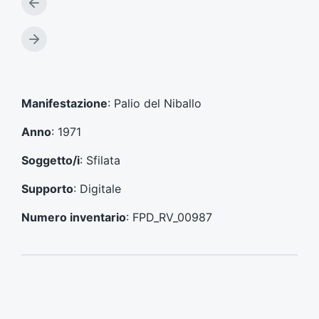
A
r
t
A
i
r
c
t
o
i
l
c
Manifestazione
: Palio del Niballo
o
o
p
l
Anno
: 1971
r
o
e
s
Soggetto/i
: Sfilata
c
u
e
c
Supporto
: Digitale
d
c
e
e
Numero inventario
: FPD_RV_00987
n
s
t
s
e
i
:
v
o
: