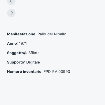
A
r
t
A
i
r
c
t
o
i
l
c
Manifestazione
: Palio del Niballo
o
o
p
l
Anno
: 1971
r
o
e
s
Soggetto/i
: Sfilata
c
u
e
c
Supporto
: Digitale
d
c
e
e
Numero inventario
: FPD_RV_00990
n
s
t
s
e
i
:
v
o
: