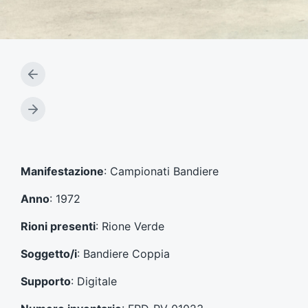
A
r
t
A
i
r
c
t
o
i
l
c
Manifestazione
: Campionati Bandiere
o
o
p
l
Anno
: 1972
r
o
e
s
Rioni presenti
: Rione Verde
c
u
e
c
Soggetto/i
: Bandiere Coppia
d
c
e
e
Supporto
: Digitale
n
s
t
s