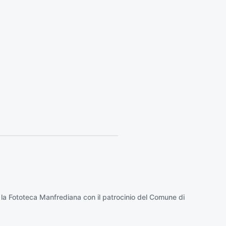
e
s
s
i
v
o
:
 la
Fototeca Manfrediana
con il patrocinio del
Comune di