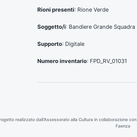
e
d
Rioni presenti
: Rione Verde
e
n
Soggetto/i
: Bandiere Grande Squadra
t
e
:
Supporto
: Digitale
Numero inventario
: FPD_RV_01031
rogetto realizzato dall'Assessorato alla Cultura in collaborazione con
Faenza