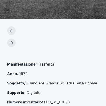
A
r
t
A
i
r
c
t
o
i
l
c
Manifestazione
: Trasferta
o
o
p
l
Anno
: 1972
r
o
e
s
Soggetto/i
: Bandiere Grande Squadra, Vita rionale
c
u
e
c
Supporto
: Digitale
d
c
e
e
Numero inventario
: FPD_RV_01036
n